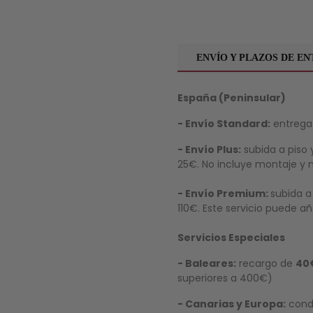
ENVÍO Y PLAZOS DE E
España (Peninsular)
- Envío Standard:
entrega 
- Envío Plus:
subida a piso y
25€. No incluye montaje y 
- Envío Premium:
subida a
110€. Este servicio puede a
Servicios Especiales
- Baleares:
recargo de
40
superiores a 400€)
- Canarias y Europa:
condi