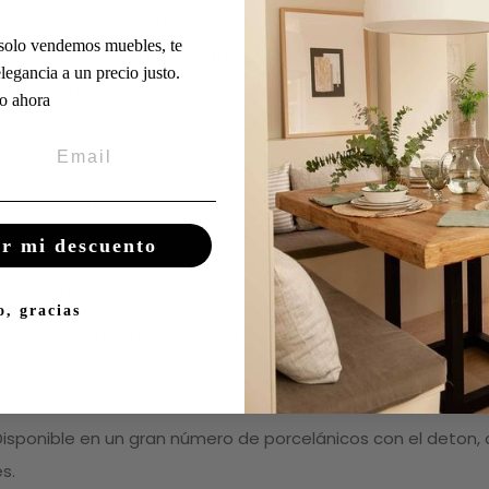
 madera maciza de haya, ligeramente inclinadas, evocan un 
 solo vendemos muebles, te
spacio. El sistema de apertura, con desplazamiento de patas 
legancia a un precio justo.
n esfuerzo, permitiendo desplegar los extensibles tipo libro
o ahora
a quienes buscan una mesa que combine diseño y funcional
os o minimalistas. Además, puedes completarla con sillas
comedor equilibrado y con estilo.
r mi descuento
ta mesa puede personalizarse en un gran número de medi
o, gracias
iendo de la medida el peso de esta mesa se situa entre los 
ara comedores modernos en los que se busca un mobiliario de
Disponible en un gran número de porcelánicos con el deton, 
s.