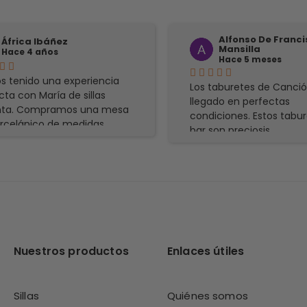
Alfonso De Franc
África Ibáñez
Mansilla
Hace 4 años
Hace 5 meses
 tenido una experiencia
Los taburetes de Canci
cta con María de sillas
llegado en perfectas
nta. Compramos una mesa
condiciones. Estos tabu
rcelánico de medidas
bar son preciosis
iales, de forma online,
 nuestras dudas de
dos, materiales, forma de
ga y montaje, los
vieron de forma eficiente. Lo
iendo 100% no dudaría de
rar nuevamente.
Nuestros productos
Enlaces útiles
Sillas
Quiénes somos