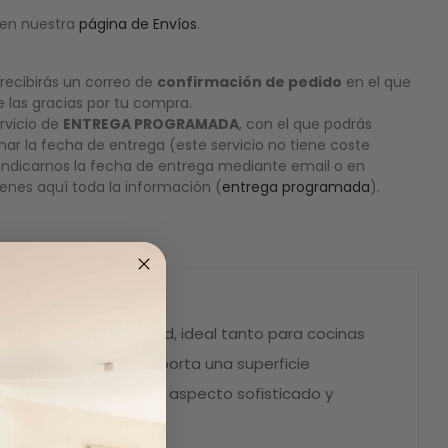
 en nuestra
página de Envíos
.
 recibirás un correo de
confirmación de pedido
en el que
las gracias por tu compra.
rvicio de
ENTREGA PROGRAMADA
, con el que podrás
onar la fecha de entrega (este servicio no tiene coste
 indicarnos la fecha de entrega mediante email o en
enes aquí toda la información (
entrega programada
).
o, calidad y practicidad, ideal tanto para cocinas
istintos acabados, aporta una superficie
o tiempo que ofrece un aspecto sofisticado y