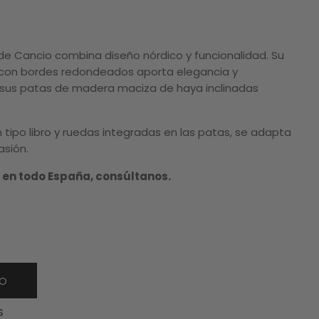
de Cancio combina diseño nórdico y funcionalidad. Su
 con bordes redondeados aporta elegancia y
e sus patas de madera maciza de haya inclinadas
tipo libro y ruedas integradas en las patas, se adapta
asión.
en todo España, consúltanos.
TO
S