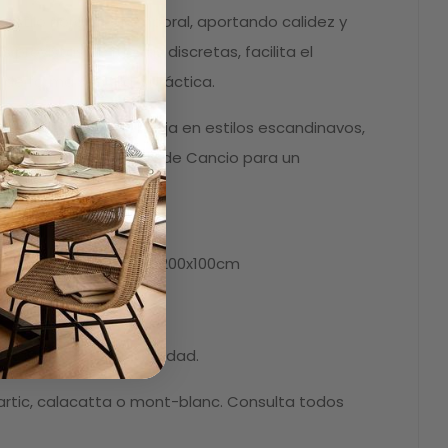
estilo nórdico atemporal, aportando calidez y
provistas de ruedas discretas, facilita el
 de forma sencilla y práctica.
idad, esta mesa encaja en estilos escandinavos,
 como la Nuba o Moly de Cancio para un
das desde 120x80cm a 200x100cm
70 y los 114kg
 diseño y de alta calidad.
artic, calacatta o mont-blanc. Consulta todos