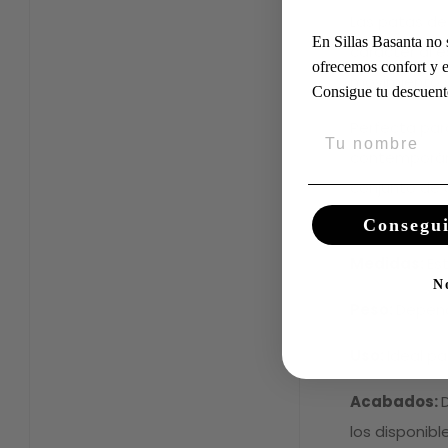
Las patas de
En Sillas Basanta no
carácter al e
ofrecemos confort y e
movimiento si
Consigue tu descuent
Perfecta par
contemporáne
conjunto de 
Consegui
Medidas:
Es
N
Peso:
Depend
Uso:
Ideal p
Acabados:
los disponible