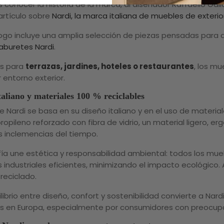
es conocer la historia de la marca, al diseñador Raffaello Ga
artículo sobre
Nardi, la marca italiana de muebles de exterio
ogo incluye una amplia selección de piezas pensadas para disf
aburetes Nardi
.
os para
terrazas, jardines, hoteles o restaurantes
, los mu
 entorno exterior.
taliano y materiales 100 % reciclables
de Nardi se basa en su diseño italiano y en el uso de materia
ropileno reforzado con fibra de vidrio, un material ligero, er
as inclemencias del tiempo.
ofía une estética y responsabilidad ambiental: todos los mu
 industriales eficientes, minimizando el impacto ecológico
reciclado.
ilibrio entre diseño, confort y sostenibilidad convierte a Na
s en Europa, especialmente por consumidores con preocu