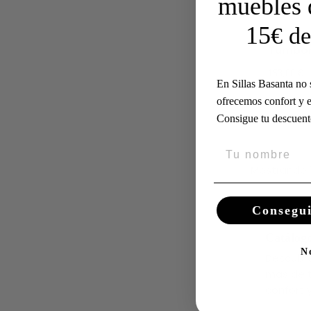
muebles 
15
€ de
Tumbon
153,00 €
En Sillas Basanta no
ofrecemos confort y e
Consigue tu descuent
Mostrando 1
Consegui
Catálogo
N
Descubre
más de t
confort y