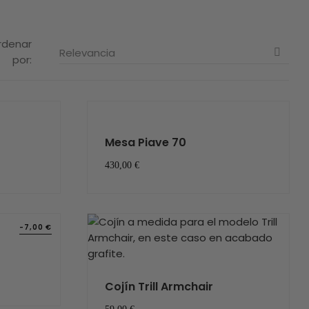
rdenar
Relevancia

por:
Mesa Piave 70
430,00 €
-7,00 €
Cojín Trill Armchair