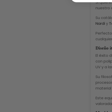
Si quier
nuestro 
Su catál
Nardi
y
T
Perfect
cualquier
Diseño i
El éxito 
con polip
UV y a l
Su filos
procesos
material 
Este equ
valorada