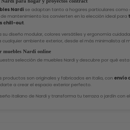
Nardi para hogar y proyectos contract
les Nardi
se adaptan tanto a hogares particulares como a 
d de mantenimiento los convierten en la elección ideal para
 chill-out
.
a su diseño modular, colores versátiles y ergonomía cuidada,
a cualquier ambiente exterior, desde el más minimalista al 
 muebles Nardi online
nuestra selección de muebles Nardi y descubre por qué esta 
s productos son originales y fabricados en Italia, con
envío 
darte a crear el espacio exterior perfecto.
iseño italiano de Nardi y transforma tu terraza o jardín con e