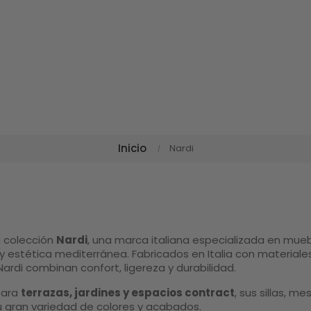
Inicio
Nardi
a colección
Nardi
, una marca italiana especializada en mueb
y estética mediterránea. Fabricados en Italia con materiales 
ardi combinan confort, ligereza y durabilidad.
para
terrazas, jardines y espacios contract
, sus sillas, 
u gran variedad de colores y acabados.