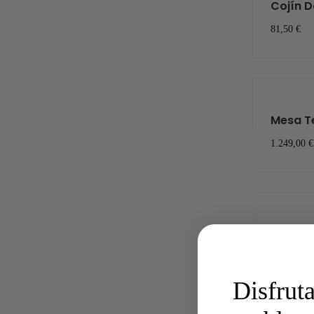
Cojín D
81,50 €
Mesa T
1.249,00 €
Mesa Pi
810,00 €
Disfruta