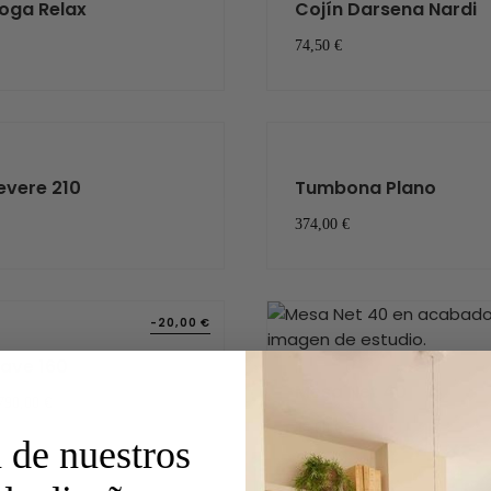
oga Relax
Cojín Darsena Nardi
74,50 €
evere 210
Tumbona Plano
374,00 €
-20,00 €
ave 160
Mesa Net 40
790,00 €
48,00 €
 de nuestros