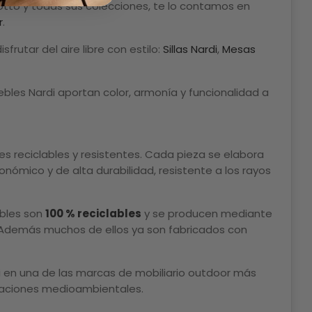
liotto y todas sus colecciones, te lo contamos en
r
.
rutar del aire libre con estilo:
Sillas Nardi
,
Mesas
ebles Nardi aportan color, armonía y funcionalidad a
les reciclables y resistentes. Cada pieza se elabora
gonómico y de alta durabilidad, resistente a los rayos
ebles son
100 % reciclables
y se producen mediante
. Además muchos de ellos ya son fabricados con
rdi en una de las marcas de mobiliario outdoor más
paciones medioambientales.