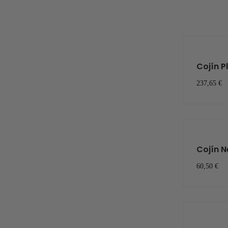
Cojín P
237,65 €
Cojín N
60,50 €