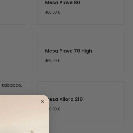
Mesa Piave 80
460,00 €
Mesa Piave 70 High
469,00 €
Mesa Alloro 210
756,00 €