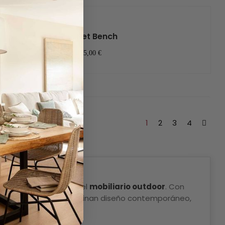
Net Bench
185,00 €
1
2
3
4
ferencia en el mundo del
mobiliario outdoor
. Con
es de exterior que combinan diseño contemporáneo,