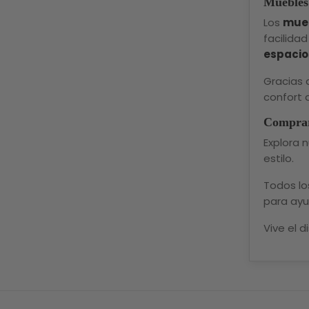
Muebles 
Los
mueb
facilida
espacios
Gracias 
confort 
Comprar
Explora 
estilo.
Todos lo
para ayu
Vive el d