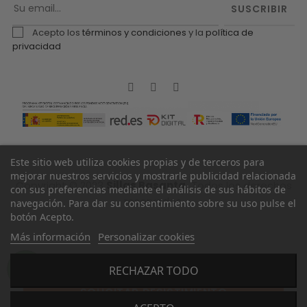
SUSCRIBIR
Acepto los
términos y condiciones
y la
política de
privacidad
Facebook
Twitter
Pinterest
Este sitio web utiliza cookies propias y de terceros para
mejorar nuestros servicios y mostrarle publicidad relacionada
Copyright © 2023
Sillas Basanta.
Todos los derechos
con sus preferencias mediante el análisis de sus hábitos de
reservados.
navegación. Para dar su consentimiento sobre su uso pulse el
botón Acepto.
Más información
Personalizar cookies
RECHAZAR TODO
SOLICITAR DESISTIMIENTO