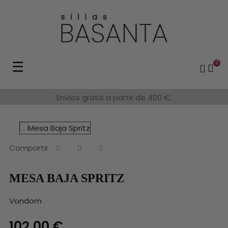
Navegación
☰
0
de
palanca
Envíos gratis a partir de 400 €.
Compartir
MESA BAJA SPRITZ
Vondom
102,00 €