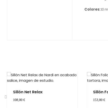
N
Colores:
El 
Sillón Net Relax
Sillón F
108,00 €
153,00 €
‹