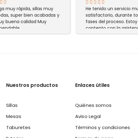
ga muy rápida, sillas muy
He tenido un servicio m
as, super bien acabadas y
satisfactorio, durante to
y buena calidad Muy
fases del proceso. Esto
mendable
contento con la asisten
servicio proporcionados.
Nuestros productos
Enlaces útiles
Sillas
Quiénes somos
Mesas
Aviso Legal
Taburetes
Términos y condiciones