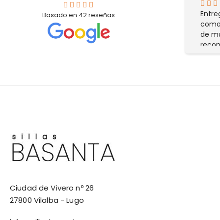
Todo perfecto,buena relaccion
Entre
Basado en
42
reseñas
calidad /precio y envio rapido y
comod
bien embalado
de mu
reco
Ciudad de Vivero nº 26
27800 Vilalba - Lugo