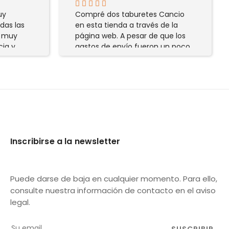
uy
Compré dos taburetes Cancio
das las
en esta tienda a través de la
y muy
página web. A pesar de que los
cia y
gastos de envío fueron un poco
caros hubo muy buena atención
y comunicación por parte de
Maria. El pedido llegó perfecto y
antes de lo esperado. Muy
contenta con la experiencia.
Inscribirse a la newsletter
Puede darse de baja en cualquier momento. Para ello,
consulte nuestra información de contacto en el aviso
legal.
SUSCRIBIR