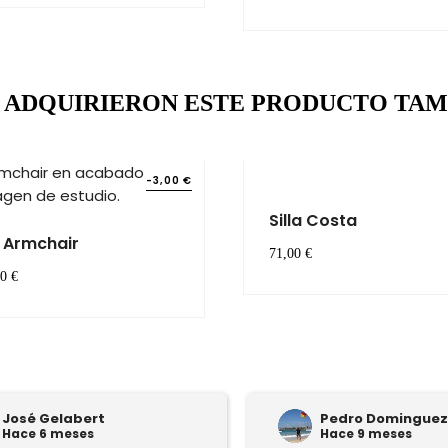
E ADQUIRIERON ESTE PRODUCTO TA
-3,00 €
Silla Costa
ll Armchair
71,00 €
0 €
José Gelabert
Pedro Dominguez
Hace 6 meses
Hace 9 meses