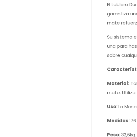
El tablero Du
garantiza una
Disfruta
mate refuerza
muebles 
Su sistema e
15
€ de
una para has
sobre cualqui
En Sillas Basanta no
Característ
ofrecemos confort y e
Material:
Tab
Consigue tu descuent
mate. Utiliza
Uso:
La Mesa
Medidas:
76
Consegui
Peso:
32,6kg.