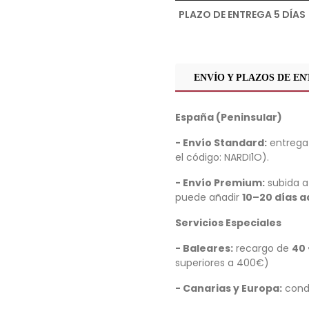
PLAZO DE ENTREGA 5 DÍAS
ENVÍO Y PLAZOS DE E
España (Peninsular)
- Envío Standard:
entrega 
el código: NARDI1O).
- Envío Premium:
subida a 
puede añadir
10–20 días a
Servicios Especiales
- Baleares:
recargo de
40
superiores a 400€)
- Canarias y Europa:
condi