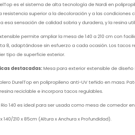
relTop es el sistema de alta tecnología de Nardi en poliprop
 resistencia superior a la decoloración y a las condiciones
 de nuestros
 esa sensación de calidad sobria y duradera, y la resina util
de diseño con
xtensible permite ampliar la mesa de 140 a 210 cm con fac
 descuento
ta 8, adaptándose sin esfuerzo a cada ocasión. Los tacos re
er tipo de superficie exterior.
 solo vendemos muebles, te
icas destacadas:
Mesa para exterior extensible de diseño i
legancia a un precio justo.
lero DurelTop en polipropileno anti-UV teñido en masa. Pa
o ahora
 resina reciclable e incorpora tacos regulables.
 Rio 140 es ideal para ser usada como mesa de comedor en 
 x 140/210 x 85cm (Altura x Anchura x Profundidad).
r mi descuento