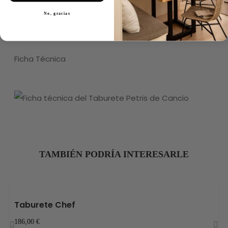
No, gracias
DESCRIPCIÓN
DETALLES DEL PRODUCTO
Ficha Técnica
TAMBIÉN PODRÍA INTERESARLE
Taburete Chef
186,00 €