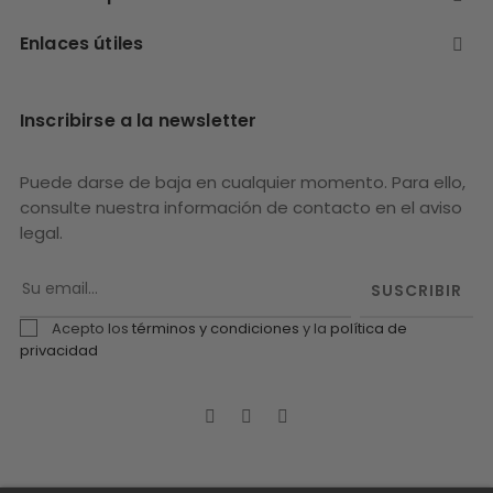
En estos tiempos que todo el mundo
incumple plazos y te da largas, la
Enlaces útiles

experiencia con ellos ha sido MARAVILLOSA.
Los recomendaré a todos mis amigos y
familiares y sin necesito más sillas o
Inscribirse a la newsletter
taburetes no tengo ninguna duda donde los
encargare.
Puede darse de baja en cualquier momento. Para ello,
consulte nuestra información de contacto en el aviso
legal.
SUSCRIBIR
Acepto los
términos y condiciones
y la
política de
privacidad
Facebook
Twitter
Pinterest