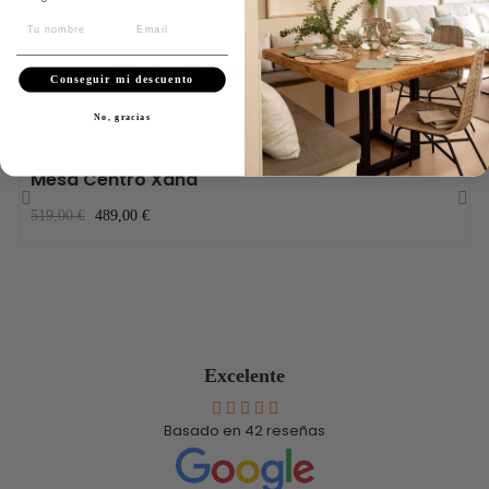
TAMBIÉN PODRÍA INTERESARLE
Conseguir mi descuento
No, gracias
-30,00 €
Mesa Centro Xana
519,00 €
489,00 €
‹
›
Excelente
Basado en
42
reseñas