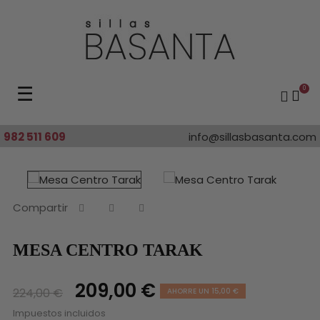
Navegación
☰
0
de
palanca
982 511 609
info@sillasbasanta.com
Compartir
MESA CENTRO TARAK
209,00 €
224,00 €
AHORRE UN 15,00 €
Impuestos incluidos