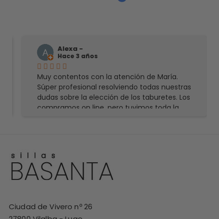
Alexa -
Hace 3 años
Muy contentos con la atención de María.
Súper profesional resolviendo todas nuestras
dudas sobre la elección de los taburetes. Los
compramos on line, pero tuvimos toda la
información necesaria sobre materiales,
acabados y precios. Como si hubiéramos ido
en persona a la tienda. Encantados además
con el resultado. Llegaron en fecha y en
perfectas condiciones. Por supuesto,
dispuestos a repetir cuando haya otra
ocasión. Muchas gracias, ha sido un gusto.
Ciudad de Vivero nº 26
27800 Vilalba - Lugo